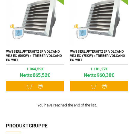
WASSERLUFTERHITZER VOLCANO
WASSERLUFTERHITZER VOLCANO
VR2 EC (50KW) + TREIBER VOLCANO
VR3 EC (75KW) +TREIBER VOLCANO
EC WIFI
EC WIFI
1.064,59€
1.181,27€
Netto865,52€
Netto960,38€
You have reached the end of the list.
PRODUKTGRUPPE