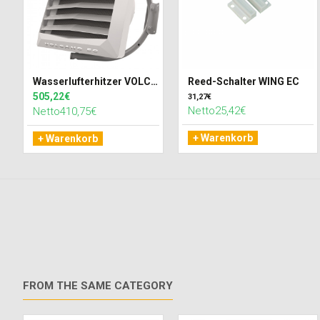
Wasserlufterhitzer VOLCANO VR MINI EC (20kW)
Reed-Schalter WING EC
505,22€
31,27€
Netto25,42€
Netto410,75€
+ Warenkorb
+ Warenkorb
FROM THE SAME CATEGORY