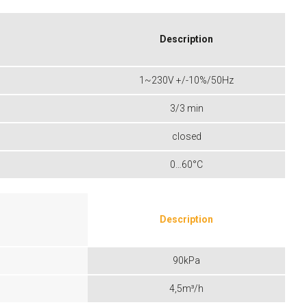
Description
1~230V +/-10%/50Hz
3/3 min
closed
0…60°C
Description
90kPa
4,5m³/h