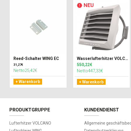
NEU
Reed-Schalter WING EC
Wasserlufterhitzer VOLCANO VR MINI 3 AC (27kW)
550,22€
31,27€
Netto25,42€
Netto447,33€
+ Warenkorb
+ Warenkorb
PRODUKTGRUPPE
KUNDENDIENST
Lufterhitzer VOLCANO
Allgemeine geschäftsbe
Luftschleier WING
Datenshutzerklärung