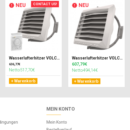
NEU
CONTACT US!
NEU
Wasserlufterhitzer VOLCANO VR MINI 3 AC (27kW) + Treiber WING/ VOLCANO (IP30)
Wasserlufterhitzer VOLCANO VR MINI 3 EC (27kW)
607,79€
636,77€
Netto517,70€
Netto494,14€
+ Warenkorb
+ Warenkorb
MEIN KONTO
dingungen
Mein Konto
Bestellverlauf