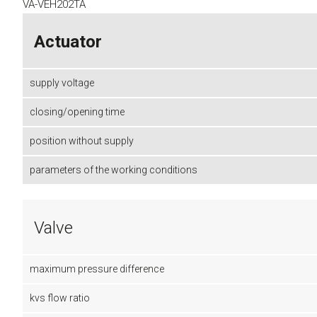
VA-VEH202TA
Actuator
supply voltage
closing/opening time
position without supply
parameters of the working conditions
Valve
maximum pressure difference
kvs flow ratio