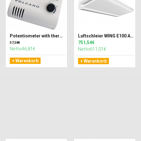
Potentiometer with thermostat VR EC
Luftschleier WING E100 AC Elektro Wärmetauscher
751,54€
57,58€
Netto46,81€
Netto611,01€
+ Warenkorb
+ Warenkorb