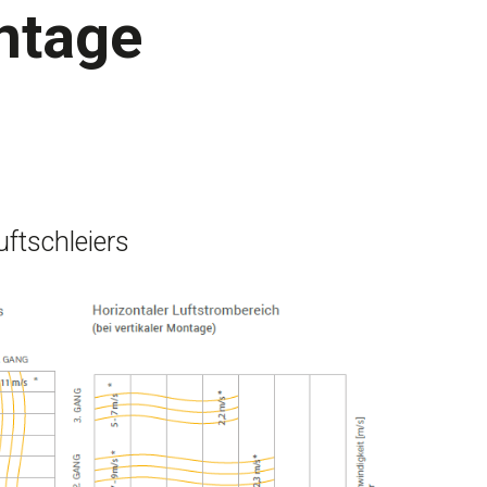
ntage
uftschleiers