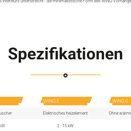
Interieurs unterstreicht
- die minimalistische Form des WING-Vorhangka
Spezifikationen
WING E
WING C
uscher
Elektrisches heizelement
Ohne wärme
 kW
2 - 15 kW