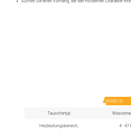
Suchen Sie einen Vorhang, der den modernen Charakter Ihres 
WING W
Tauschertyp
Wasserta
Heizleistungsbereich;
4 - 47