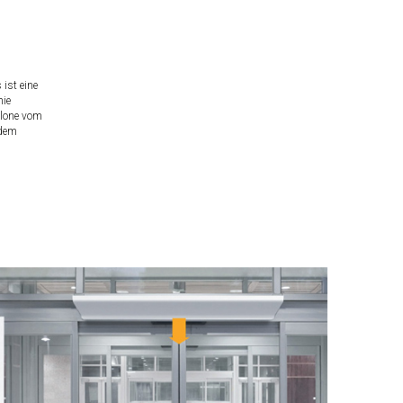
ist eine
nie
blone vom
 dem