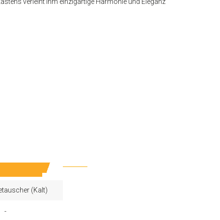
stens verleiht ihm einzigartige Harmonie und Eleganz
tauscher (Kalt)
-