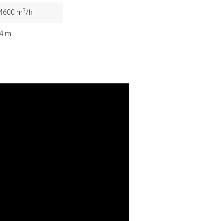
3
 4600 m
/h
4 m