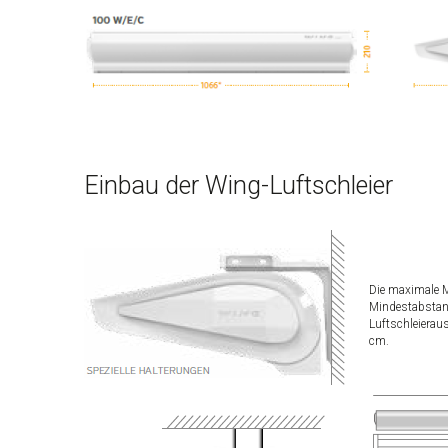
Einbau der Wing-Luftschleier
Die maximale M
Mindestabsta
Luftschleierau
cm.