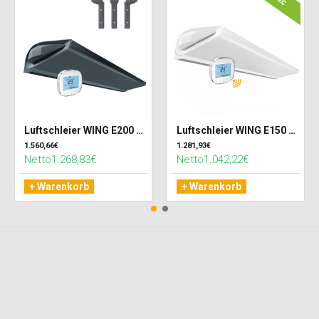
Luftschleier WING E200 EC Elektro Wärmetauscher DARK (RAL7016) + Griff-set + Treiber
Luftschleier WING E150 EC Elektro Wärmetauscher + Treiber WING EC WiFi
1.560,66€
1.281,93€
Netto1.268,83€
Netto1.042,22€
+ Warenkorb
+ Warenkorb