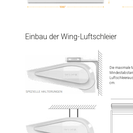
Einbau der Wing-Luftschleier
Die maximale M
Mindestabsta
Luftschleierau
cm.