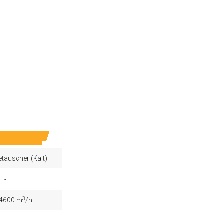
tauscher (Kalt)
-
3
 4600 m
/h