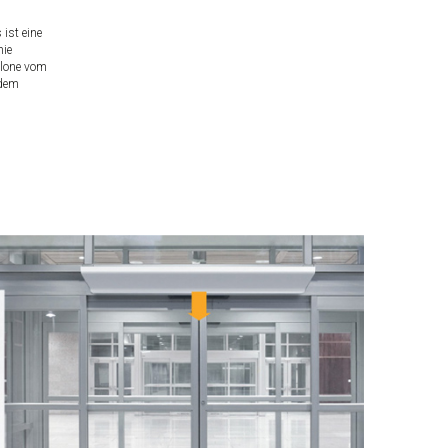
ist eine
nie
blone vom
 dem