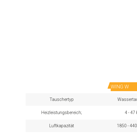
WING W
Tauschertyp
Wasserta
Heizleistungsbereich;
4 - 47
Luftkapazität
1850 - 44