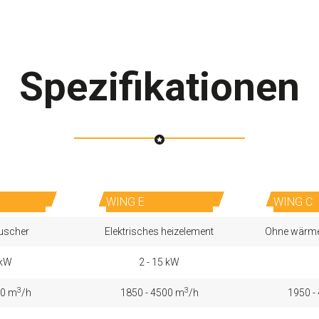
Spezifikationen
WING E
WING C
uscher
Elektrisches heizelement
Ohne wärme
 kW
2 - 15 kW
3
3
00 m
/h
1850 - 4500 m
/h
1950 -