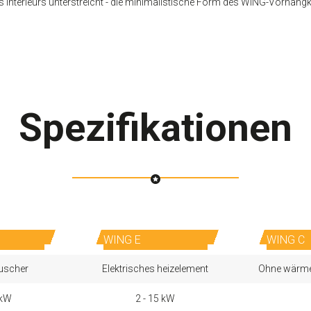
Interieurs unterstreicht
- die minimalistische Form des WING-Vorhangka
Spezifikationen
WING E
WING C
uscher
Elektrisches heizelement
Ohne wärme
 kW
2 - 15 kW