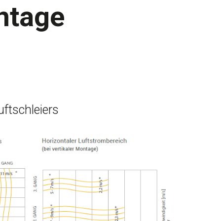
ntage
uftschleiers