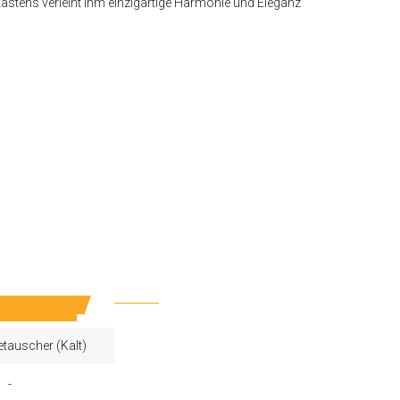
stens verleiht ihm einzigartige Harmonie und Eleganz
tauscher (Kalt)
-