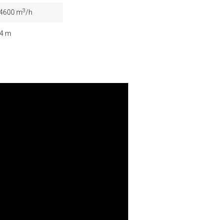
3
 4600 m
/h
4 m