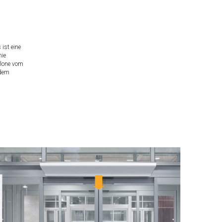
ist eine
nie
blone vom
 dem