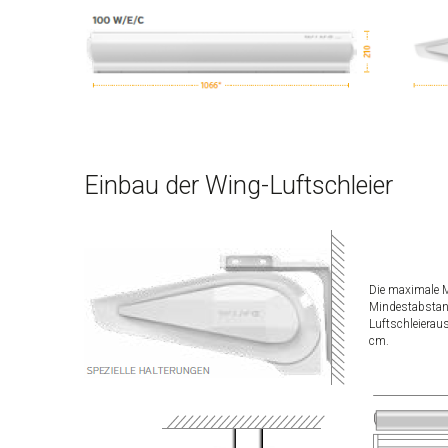
Einbau der Wing-Luftschleier
Die maximale M
Mindestabsta
Luftschleierau
cm.