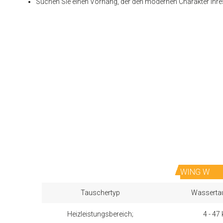
Suchen Sie einen Vorhang, der den modernen Charakter Ihres 
WING W
Tauschertyp
Wasserta
Heizleistungsbereich;
4 - 47